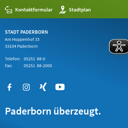
Kontaktformular
(Öffnet
Stadtplan
in
einem
neuen
Tab)
STADT PADERBORN
Am Hoppenhof 33
33104 Paderborn
Telefon:
05251 88-0
Fax:
05251 88-2000
Paderborn überzeugt.