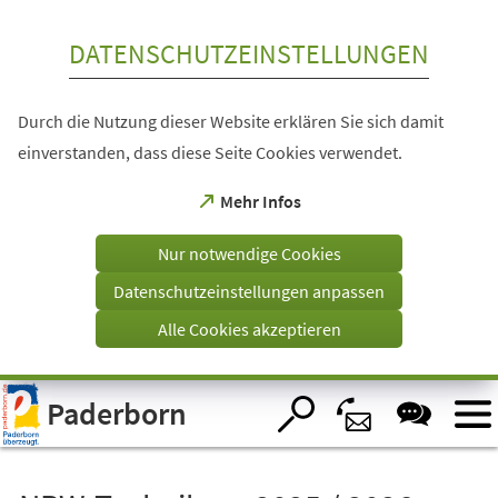
Inhalt anspringen
DATENSCHUTZEINSTELLUNGEN
Durch die Nutzung dieser Website erklären Sie sich damit
einverstanden, dass diese Seite Cookies verwendet.
(Öffnet
Mehr Infos
in
einem
Nur notwendige Cookies
neuen
Tab)
Datenschutzeinstellungen anpassen
Alle Cookies akzeptieren
Visuelle
Paderborn
Assistenzsoftware
öffnen.