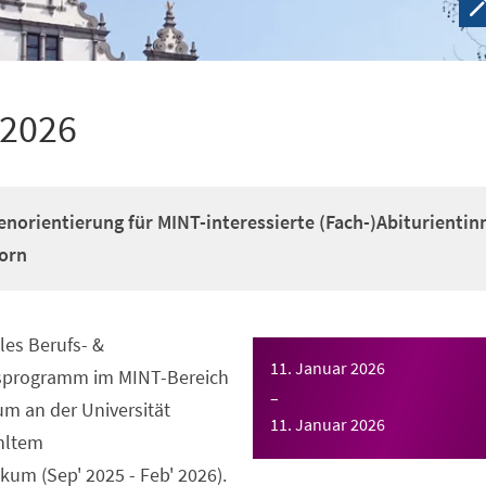
 2026
enorientierung für MINT-interessierte (Fach-)Abiturientin
orn
es Berufs- &
11. Januar 2026
gsprogramm im MINT-Bereich
–
m an der Universität
11. Januar 2026
hltem
um (Sep' 2025 - Feb' 2026).