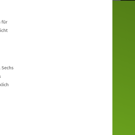
 für
icht
. Sechs
s
klich