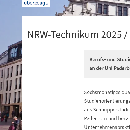
+
1
NRW-Technikum 2025 /
Berufs- und Studi
an der Uni Paderb
Sechsmonatiges dual
Veranstaltungsinformationen
Studienorientierun
aus Schnupperstudiu
Paderborn und beza
Unternehmenspraktik