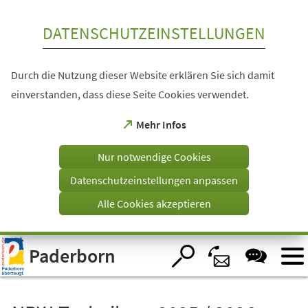
Inhalt anspringen
DATENSCHUTZEINSTELLUNGEN
Durch die Nutzung dieser Website erklären Sie sich damit
einverstanden, dass diese Seite Cookies verwendet.
(Öffnet
Mehr Infos
in
einem
Nur notwendige Cookies
neuen
Tab)
Datenschutzeinstellungen anpassen
Alle Cookies akzeptieren
Visuelle
Paderborn
Assistenzsoftware
öffnen.