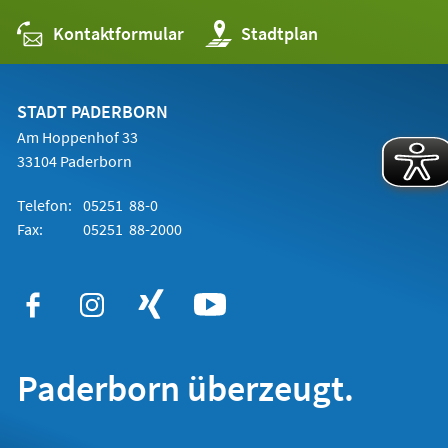
Kontaktformular
(Öffnet
Stadtplan
in
einem
neuen
Tab)
STADT PADERBORN
Am Hoppenhof 33
33104 Paderborn
Telefon:
05251 88-0
Fax:
05251 88-2000
Paderborn überzeugt.