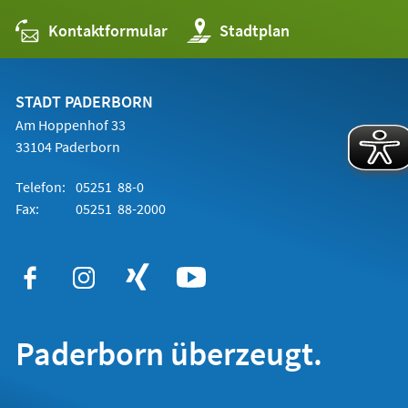
Kontaktformular
(Öffnet
Stadtplan
in
einem
neuen
Tab)
STADT PADERBORN
Am Hoppenhof 33
33104 Paderborn
Telefon:
05251 88-0
Fax:
05251 88-2000
Paderborn überzeugt.