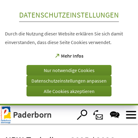
Inhalt anspringen
DATENSCHUTZEINSTELLUNGEN
Durch die Nutzung dieser Website erklären Sie sich damit
einverstanden, dass diese Seite Cookies verwendet.
(Öffnet
Mehr Infos
in
einem
Nur notwendige Cookies
neuen
Tab)
Datenschutzeinstellungen anpassen
Alle Cookies akzeptieren
Visuelle
Paderborn
Assistenzsoftware
öffnen.