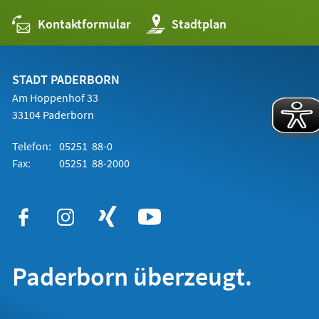
Kontaktformular
(Öffnet
Stadtplan
in
einem
neuen
Tab)
STADT PADERBORN
Am Hoppenhof 33
33104 Paderborn
Telefon:
05251 88-0
Fax:
05251 88-2000
Paderborn überzeugt.