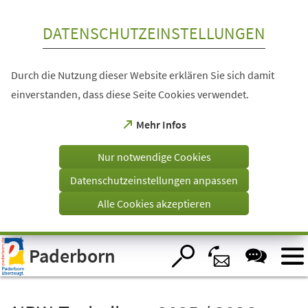
Inhalt anspringen
DATENSCHUTZEINSTELLUNGEN
Durch die Nutzung dieser Website erklären Sie sich damit
einverstanden, dass diese Seite Cookies verwendet.
(Öffnet
Mehr Infos
in
einem
Nur notwendige Cookies
neuen
Tab)
Datenschutzeinstellungen anpassen
Alle Cookies akzeptieren
Visuelle
Paderborn
Assistenzsoftware
öffnen.