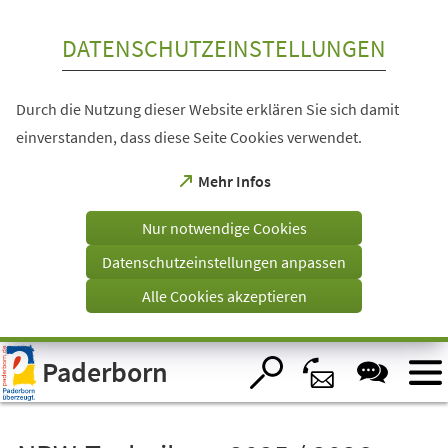
Inhalt anspringen
DATENSCHUTZEINSTELLUNGEN
Durch die Nutzung dieser Website erklären Sie sich damit
einverstanden, dass diese Seite Cookies verwendet.
(Öffnet
Mehr Infos
in
einem
Nur notwendige Cookies
neuen
Tab)
Datenschutzeinstellungen anpassen
Alle Cookies akzeptieren
Visuelle
Paderborn
Assistenzsoftware
öffnen.