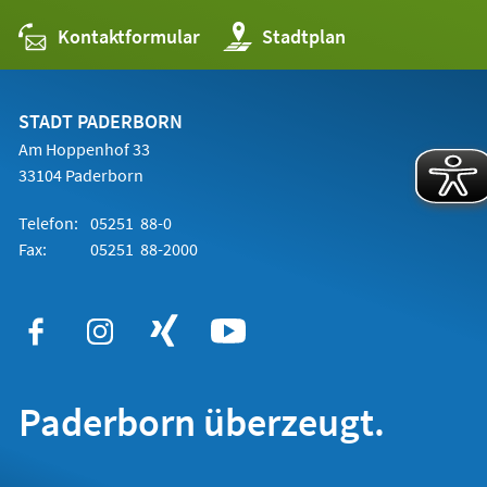
Kontaktformular
(Öffnet
Stadtplan
in
einem
neuen
Tab)
STADT PADERBORN
Am Hoppenhof 33
33104 Paderborn
Telefon:
05251 88-0
Fax:
05251 88-2000
Paderborn überzeugt.