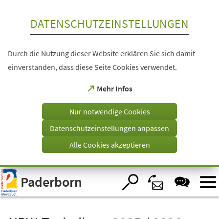
Inhalt anspringen
DATENSCHUTZEINSTELLUNGEN
Durch die Nutzung dieser Website erklären Sie sich damit
einverstanden, dass diese Seite Cookies verwendet.
(Öffnet
Mehr Infos
in
einem
Nur notwendige Cookies
neuen
Tab)
Datenschutzeinstellungen anpassen
Alle Cookies akzeptieren
Visuelle
Paderborn
Assistenzsoftware
öffnen.