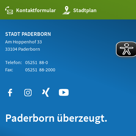
Kontaktformular
(Öffnet
Stadtplan
in
einem
neuen
Tab)
STADT PADERBORN
Am Hoppenhof 33
33104 Paderborn
Telefon:
05251 88-0
Fax:
05251 88-2000
Paderborn überzeugt.