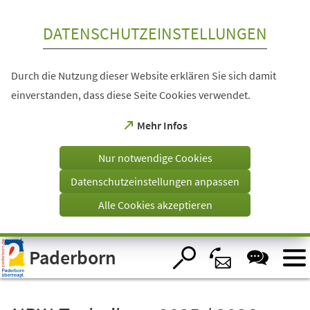
Inhalt anspringen
DATENSCHUTZEINSTELLUNGEN
Durch die Nutzung dieser Website erklären Sie sich damit
einverstanden, dass diese Seite Cookies verwendet.
(Öffnet
Mehr Infos
in
einem
Nur notwendige Cookies
neuen
Tab)
Datenschutzeinstellungen anpassen
Alle Cookies akzeptieren
Visuelle
Paderborn
Assistenzsoftware
öffnen.