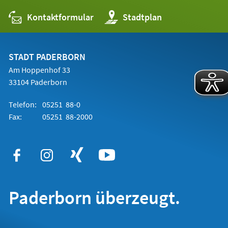
Kontaktformular
(Öffnet
Stadtplan
in
einem
neuen
Tab)
STADT PADERBORN
Am Hoppenhof 33
33104 Paderborn
Telefon:
05251 88-0
Fax:
05251 88-2000
Paderborn überzeugt.