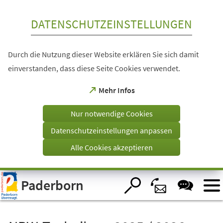
Inhalt anspringen
DATENSCHUTZEINSTELLUNGEN
Durch die Nutzung dieser Website erklären Sie sich damit
einverstanden, dass diese Seite Cookies verwendet.
(Öffnet
Mehr Infos
in
einem
Nur notwendige Cookies
neuen
Tab)
Datenschutzeinstellungen anpassen
Alle Cookies akzeptieren
Visuelle
Paderborn
Assistenzsoftware
öffnen.