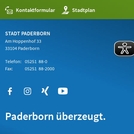
Kontaktformular
(Öffnet
Stadtplan
in
einem
neuen
Tab)
STADT PADERBORN
Am Hoppenhof 33
33104 Paderborn
Telefon:
05251 88-0
Fax:
05251 88-2000
Paderborn überzeugt.