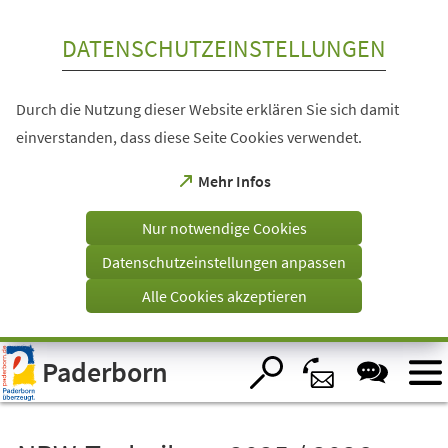
Inhalt anspringen
DATENSCHUTZEINSTELLUNGEN
Durch die Nutzung dieser Website erklären Sie sich damit
einverstanden, dass diese Seite Cookies verwendet.
(Öffnet
Mehr Infos
in
einem
Nur notwendige Cookies
neuen
Tab)
Datenschutzeinstellungen anpassen
Alle Cookies akzeptieren
Visuelle
Paderborn
Assistenzsoftware
öffnen.