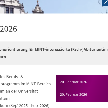
 2026
enorientierung für MINT-interessierte (Fach-)Abiturientin
orn
es Berufs- &
20. Februar 2026
gsprogramm im MINT-Bereich
–
m an der Universität
20. Februar 2026
hltem
um (Sep' 2025 - Feb' 2026).