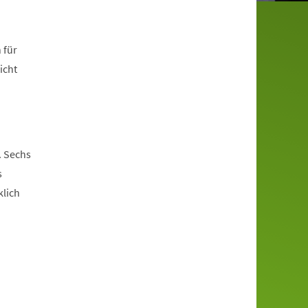
 für
icht
. Sechs
s
klich