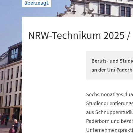
+
1
NRW-Technikum 2025 /
Berufs- und Studi
an der Uni Paderb
Sechsmonatiges dual
Veranstaltungsinformationen
Studienorientierun
aus Schnupperstudiu
Paderborn und beza
Unternehmenspraktik