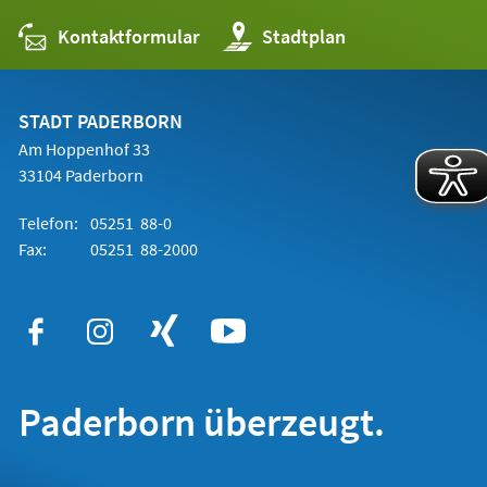
Kontaktformular
(Öffnet
Stadtplan
in
einem
neuen
Tab)
STADT PADERBORN
Am Hoppenhof 33
33104 Paderborn
Telefon:
05251 88-0
Fax:
05251 88-2000
Paderborn überzeugt.