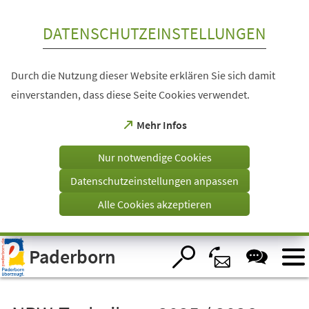
Inhalt anspringen
DATENSCHUTZEINSTELLUNGEN
Durch die Nutzung dieser Website erklären Sie sich damit
einverstanden, dass diese Seite Cookies verwendet.
(Öffnet
Mehr Infos
in
einem
Nur notwendige Cookies
neuen
Tab)
Datenschutzeinstellungen anpassen
Alle Cookies akzeptieren
Visuelle
Paderborn
Assistenzsoftware
öffnen.