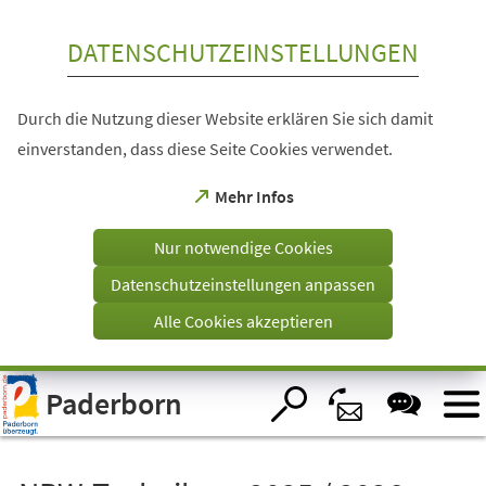
Inhalt anspringen
DATENSCHUTZEINSTELLUNGEN
Durch die Nutzung dieser Website erklären Sie sich damit
einverstanden, dass diese Seite Cookies verwendet.
(Öffnet
Mehr Infos
in
einem
Nur notwendige Cookies
neuen
Tab)
Datenschutzeinstellungen anpassen
Alle Cookies akzeptieren
Visuelle
Paderborn
Assistenzsoftware
öffnen.