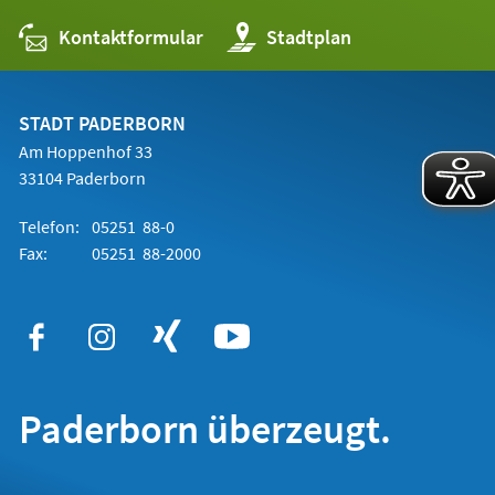
Kontaktformular
(Öffnet
Stadtplan
in
einem
neuen
Tab)
STADT PADERBORN
Am Hoppenhof 33
33104 Paderborn
Telefon:
05251 88-0
Fax:
05251 88-2000
Paderborn überzeugt.