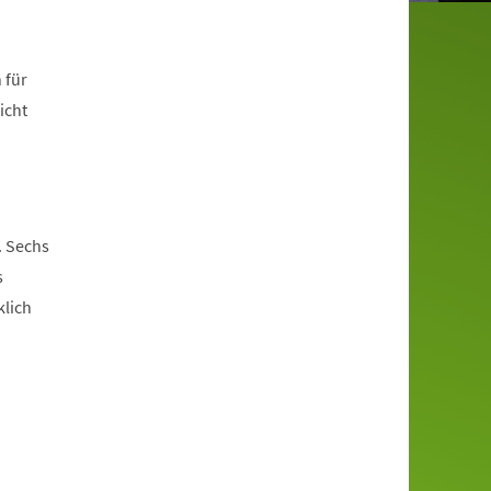
 für
icht
. Sechs
s
klich