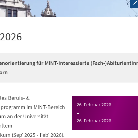
 2026
enorientierung für MINT-interessierte (Fach-)Abiturientin
orn
es Berufs- &
26. Februar 2026
gsprogramm im MINT-Bereich
–
m an der Universität
26. Februar 2026
hltem
um (Sep' 2025 - Feb' 2026).