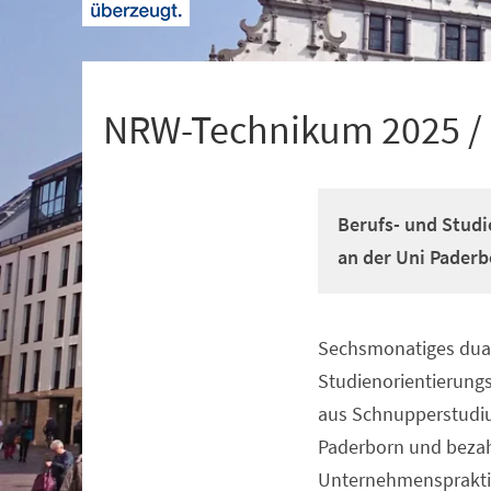
+
1
NRW-Technikum 2025 /
Berufs- und Studi
an der Uni Paderb
Sechsmonatiges dual
Veranstaltungsinformationen
Studienorientierun
aus Schnupperstudiu
Paderborn und beza
Unternehmenspraktik