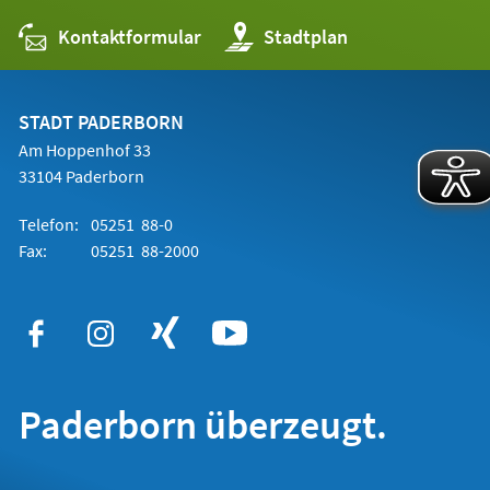
Kontaktformular
(Öffnet
Stadtplan
in
einem
neuen
Tab)
STADT PADERBORN
Am Hoppenhof 33
33104 Paderborn
Telefon:
05251 88-0
Fax:
05251 88-2000
Paderborn überzeugt.