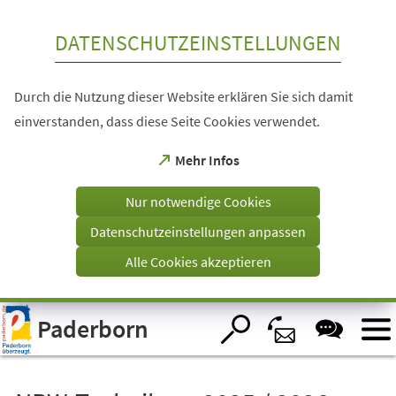
Inhalt anspringen
DATENSCHUTZEINSTELLUNGEN
Durch die Nutzung dieser Website erklären Sie sich damit
einverstanden, dass diese Seite Cookies verwendet.
(Öffnet
Mehr Infos
in
einem
Nur notwendige Cookies
neuen
Tab)
Datenschutzeinstellungen anpassen
Alle Cookies akzeptieren
Visuelle
Paderborn
Assistenzsoftware
öffnen.