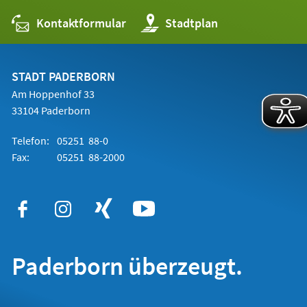
Kontaktformular
(Öffnet
Stadtplan
in
einem
neuen
Tab)
STADT PADERBORN
Am Hoppenhof 33
33104 Paderborn
Telefon:
05251 88-0
Fax:
05251 88-2000
Paderborn überzeugt.