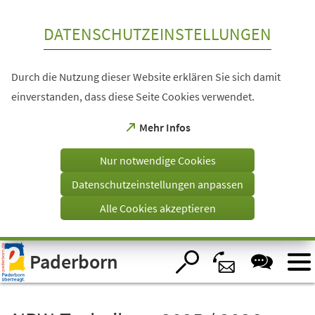
Inhalt anspringen
DATENSCHUTZEINSTELLUNGEN
Durch die Nutzung dieser Website erklären Sie sich damit
einverstanden, dass diese Seite Cookies verwendet.
(Öffnet
Mehr Infos
in
einem
Nur notwendige Cookies
neuen
Tab)
Datenschutzeinstellungen anpassen
Alle Cookies akzeptieren
Visuelle
Paderborn
Assistenzsoftware
öffnen.