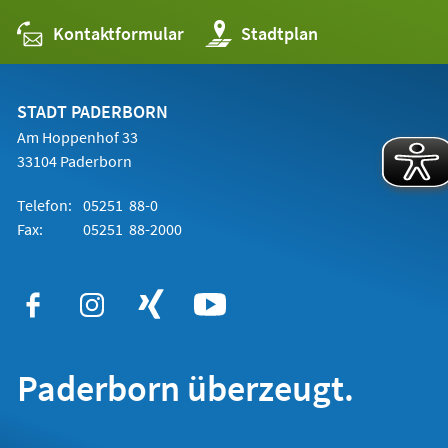
Kontaktformular
(Öffnet
Stadtplan
in
einem
neuen
Tab)
STADT PADERBORN
Am Hoppenhof 33
33104 Paderborn
Telefon:
05251 88-0
Fax:
05251 88-2000
Paderborn überzeugt.