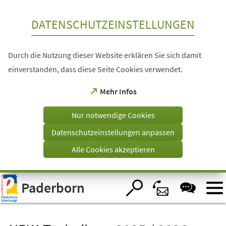
Inhalt anspringen
DATENSCHUTZEINSTELLUNGEN
Durch die Nutzung dieser Website erklären Sie sich damit
einverstanden, dass diese Seite Cookies verwendet.
(Öffnet
Mehr Infos
in
einem
Nur notwendige Cookies
neuen
Tab)
Datenschutzeinstellungen anpassen
Alle Cookies akzeptieren
Visuelle
Paderborn
Assistenzsoftware
öffnen.