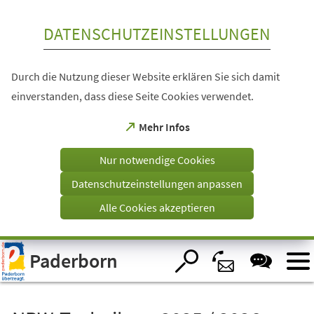
Inhalt anspringen
DATENSCHUTZEINSTELLUNGEN
Durch die Nutzung dieser Website erklären Sie sich damit
einverstanden, dass diese Seite Cookies verwendet.
(Öffnet
Mehr Infos
in
einem
Nur notwendige Cookies
neuen
Tab)
Datenschutzeinstellungen anpassen
Alle Cookies akzeptieren
Visuelle
Paderborn
Assistenzsoftware
öffnen.