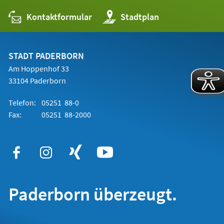
Kontaktformular
(Öffnet
Stadtplan
in
einem
neuen
Tab)
STADT PADERBORN
Am Hoppenhof 33
33104 Paderborn
Telefon:
05251 88-0
Fax:
05251 88-2000
Paderborn überzeugt.