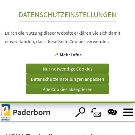
Inhalt anspringen
DATENSCHUTZEINSTELLUNGEN
Durch die Nutzung dieser Website erklären Sie sich damit
einverstanden, dass diese Seite Cookies verwendet.
(Öffnet
Mehr Infos
in
einem
Nur notwendige Cookies
neuen
Tab)
Datenschutzeinstellungen anpassen
Alle Cookies akzeptieren
Visuelle
Paderborn
Assistenzsoftware
öffnen.