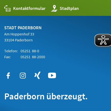
Kontaktformular
(Öffnet
Stadtplan
in
einem
neuen
Tab)
STADT PADERBORN
Am Hoppenhof 33
33104 Paderborn
Telefon:
05251 88-0
Fax:
05251 88-2000
Paderborn überzeugt.