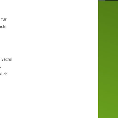
 für
icht
. Sechs
s
klich