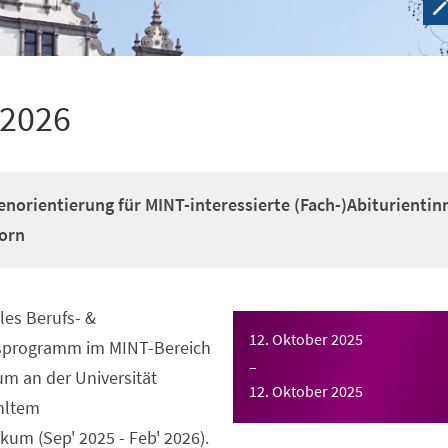
 2026
enorientierung für MINT-interessierte (Fach-)Abiturientin
orn
es Berufs- &
12. Oktober 2025
gsprogramm im MINT-Bereich
–
m an der Universität
12. Oktober 2025
hltem
um (Sep' 2025 - Feb' 2026).