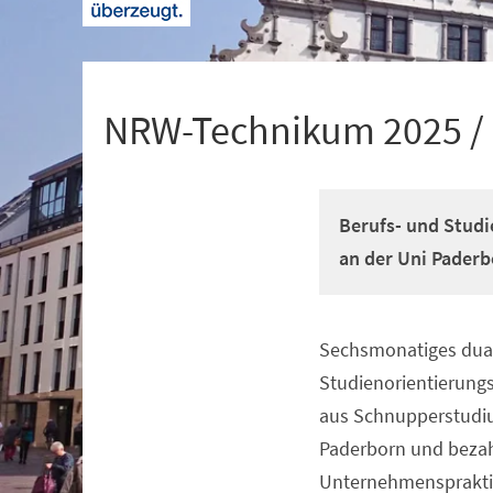
+
1
NRW-Technikum 2025 /
Berufs- und Studi
an der Uni Paderb
Sechsmonatiges dual
Veranstaltungsinformationen
Studienorientierun
aus Schnupperstudiu
Paderborn und beza
Unternehmenspraktik