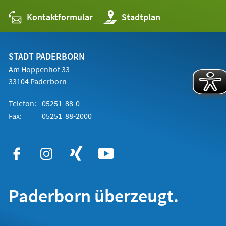
Kontaktformular
(Öffnet
Stadtplan
in
einem
neuen
Tab)
STADT PADERBORN
Am Hoppenhof 33
33104 Paderborn
Telefon:
05251 88-0
Fax:
05251 88-2000
Paderborn überzeugt.