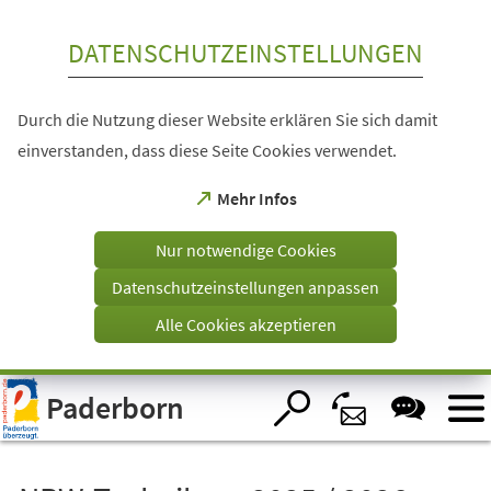
Inhalt anspringen
DATENSCHUTZEINSTELLUNGEN
Durch die Nutzung dieser Website erklären Sie sich damit
einverstanden, dass diese Seite Cookies verwendet.
(Öffnet
Mehr Infos
in
einem
Nur notwendige Cookies
neuen
Tab)
Datenschutzeinstellungen anpassen
Alle Cookies akzeptieren
Visuelle
Paderborn
Assistenzsoftware
öffnen.