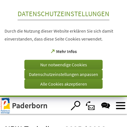
Inhalt anspringen
DATENSCHUTZEINSTELLUNGEN
Durch die Nutzung dieser Website erklären Sie sich damit
einverstanden, dass diese Seite Cookies verwendet.
(Öffnet
Mehr Infos
in
einem
Nur notwendige Cookies
neuen
Tab)
Datenschutzeinstellungen anpassen
Alle Cookies akzeptieren
Visuelle
Paderborn
Assistenzsoftware
öffnen.