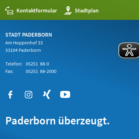
Kontaktformular
(Öffnet
Stadtplan
in
einem
neuen
Tab)
STADT PADERBORN
Am Hoppenhof 33
33104 Paderborn
Telefon:
05251 88-0
Fax:
05251 88-2000
Paderborn überzeugt.