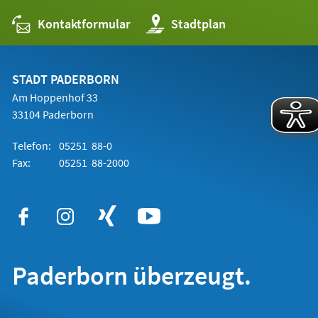
Kontaktformular
(Öffnet
Stadtplan
in
einem
neuen
Tab)
STADT PADERBORN
Am Hoppenhof 33
33104 Paderborn
Telefon:
05251 88-0
Fax:
05251 88-2000
Paderborn überzeugt.