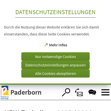
Inhalt anspringen
DATENSCHUTZEINSTELLUNGEN
Durch die Nutzung dieser Website erklären Sie sich damit
einverstanden, dass diese Seite Cookies verwendet.
(Öffnet
Mehr Infos
in
einem
Nur notwendige Cookies
neuen
Tab)
Datenschutzeinstellungen anpassen
Alle Cookies akzeptieren
Visuelle
Paderborn
Assistenzsoftware
öffnen.