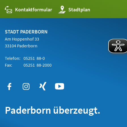
Kontaktformular
(Öffnet
Stadtplan
in
einem
neuen
Tab)
STADT PADERBORN
Am Hoppenhof 33
33104 Paderborn
Telefon:
05251 88-0
Fax:
05251 88-2000
Paderborn überzeugt.