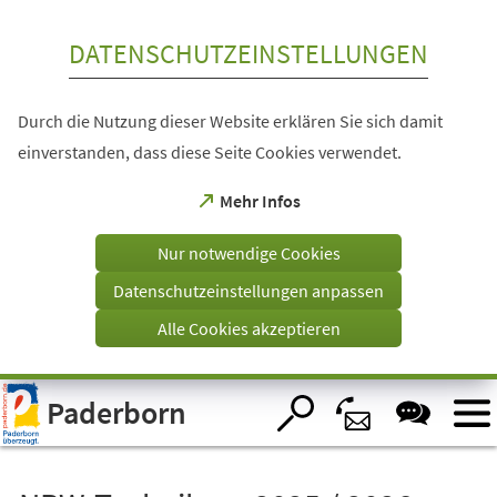
Inhalt anspringen
DATENSCHUTZEINSTELLUNGEN
Durch die Nutzung dieser Website erklären Sie sich damit
einverstanden, dass diese Seite Cookies verwendet.
(Öffnet
Mehr Infos
in
einem
Nur notwendige Cookies
neuen
Tab)
Datenschutzeinstellungen anpassen
Alle Cookies akzeptieren
Visuelle
Paderborn
Assistenzsoftware
öffnen.