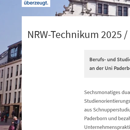
+
1
NRW-Technikum 2025 /
Berufs- und Studi
an der Uni Paderb
Sechsmonatiges dual
Veranstaltungsinformationen
Studienorientierun
aus Schnupperstudiu
Paderborn und beza
Unternehmenspraktik