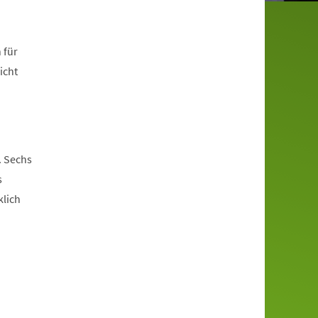
 für
icht
. Sechs
s
klich