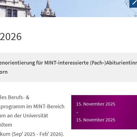
 2026
enorientierung für MINT-interessierte (Fach-)Abiturientin
orn
es Berufs- &
15. November 2025
gsprogramm im MINT-Bereich
–
m an der Universität
15. November 2025
hltem
um (Sep' 2025 - Feb' 2026).