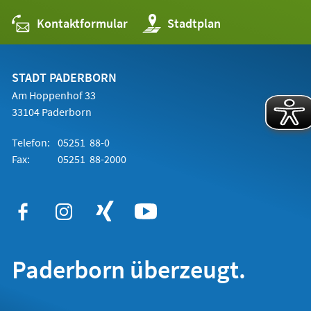
Kontaktformular
(Öffnet
Stadtplan
in
einem
neuen
Tab)
STADT PADERBORN
Am Hoppenhof 33
33104 Paderborn
Telefon:
05251 88-0
Fax:
05251 88-2000
Paderborn überzeugt.