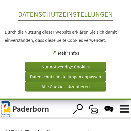
Inhalt anspringen
DATENSCHUTZEINSTELLUNGEN
Durch die Nutzung dieser Website erklären Sie sich damit
einverstanden, dass diese Seite Cookies verwendet.
(Öffnet
Mehr Infos
in
einem
Nur notwendige Cookies
neuen
Tab)
Datenschutzeinstellungen anpassen
Alle Cookies akzeptieren
Visuelle
Paderborn
Assistenzsoftware
öffnen.