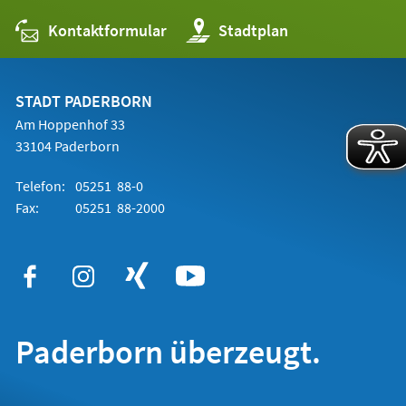
Kontaktformular
(Öffnet
Stadtplan
in
einem
neuen
Tab)
STADT PADERBORN
Am Hoppenhof 33
33104 Paderborn
Telefon:
05251 88-0
Fax:
05251 88-2000
Paderborn überzeugt.