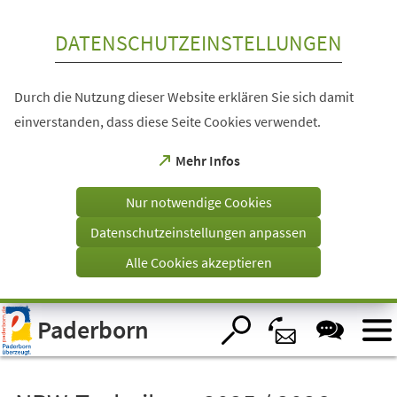
Inhalt anspringen
DATENSCHUTZEINSTELLUNGEN
Durch die Nutzung dieser Website erklären Sie sich damit
einverstanden, dass diese Seite Cookies verwendet.
(Öffnet
Mehr Infos
in
einem
Nur notwendige Cookies
neuen
Tab)
Datenschutzeinstellungen anpassen
Alle Cookies akzeptieren
Visuelle
Paderborn
Assistenzsoftware
öffnen.