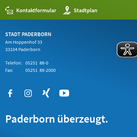
Kontaktformular
(Öffnet
Stadtplan
in
einem
neuen
Tab)
STADT PADERBORN
Am Hoppenhof 33
33104 Paderborn
Telefon:
05251 88-0
Fax:
05251 88-2000
Paderborn überzeugt.