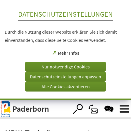
Inhalt anspringen
DATENSCHUTZEINSTELLUNGEN
Durch die Nutzung dieser Website erklären Sie sich damit
einverstanden, dass diese Seite Cookies verwendet.
(Öffnet
Mehr Infos
in
einem
Nur notwendige Cookies
neuen
Tab)
Datenschutzeinstellungen anpassen
Alle Cookies akzeptieren
Visuelle
Paderborn
Assistenzsoftware
öffnen.