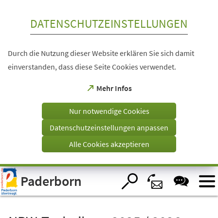
Inhalt anspringen
DATENSCHUTZEINSTELLUNGEN
Durch die Nutzung dieser Website erklären Sie sich damit
einverstanden, dass diese Seite Cookies verwendet.
(Öffnet
Mehr Infos
in
einem
Nur notwendige Cookies
neuen
Tab)
Datenschutzeinstellungen anpassen
Alle Cookies akzeptieren
Visuelle
Paderborn
Assistenzsoftware
öffnen.