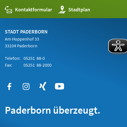
Kontaktformular
(Öffnet
Stadtplan
in
einem
neuen
Tab)
STADT PADERBORN
Am Hoppenhof 33
33104 Paderborn
Telefon:
05251 88-0
Fax:
05251 88-2000
Paderborn überzeugt.