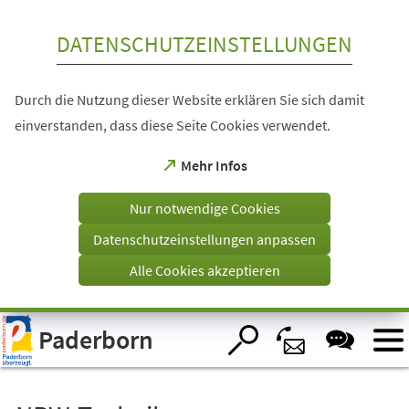
Inhalt anspringen
DATENSCHUTZEINSTELLUNGEN
Durch die Nutzung dieser Website erklären Sie sich damit
einverstanden, dass diese Seite Cookies verwendet.
(Öffnet
Mehr Infos
in
einem
Nur notwendige Cookies
neuen
Tab)
Datenschutzeinstellungen anpassen
Alle Cookies akzeptieren
Visuelle
Paderborn
Assistenzsoftware
öffnen.