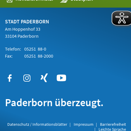
in
einem
neuen
Tab)
STADT PADERBORN
Am Hoppenhof 33
33104 Paderborn
Telefon:
05251 88-0
Fax:
05251 88-2000
Paderborn überzeugt.
Datenschutz / Informationsblätter
Impressum
Barrierefreiheit
Leichte Sprache