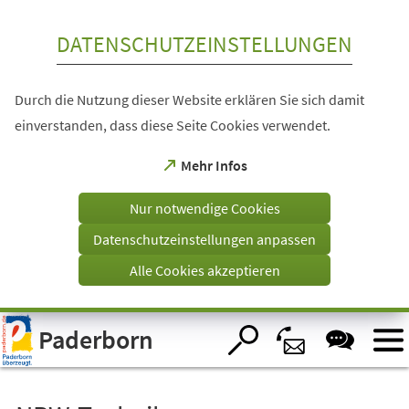
Inhalt anspringen
DATENSCHUTZEINSTELLUNGEN
Durch die Nutzung dieser Website erklären Sie sich damit
einverstanden, dass diese Seite Cookies verwendet.
(Öffnet
Mehr Infos
in
einem
Nur notwendige Cookies
neuen
Tab)
Datenschutzeinstellungen anpassen
Alle Cookies akzeptieren
Visuelle
Paderborn
Assistenzsoftware
öffnen.