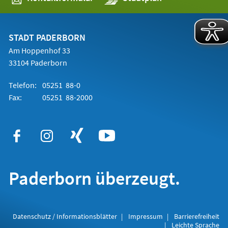
in
einem
neuen
Tab)
STADT PADERBORN
Am Hoppenhof 33
33104 Paderborn
Telefon:
05251 88-0
Fax:
05251 88-2000
Paderborn überzeugt.
Datenschutz / Informationsblätter
Impressum
Barrierefreiheit
Leichte Sprache