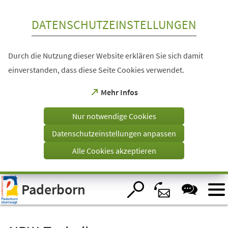
Inhalt anspringen
DATENSCHUTZEINSTELLUNGEN
Durch die Nutzung dieser Website erklären Sie sich damit
einverstanden, dass diese Seite Cookies verwendet.
(Öffnet
Mehr Infos
in
einem
Nur notwendige Cookies
neuen
Tab)
Datenschutzeinstellungen anpassen
Alle Cookies akzeptieren
Visuelle
Paderborn
Assistenzsoftware
öffnen.