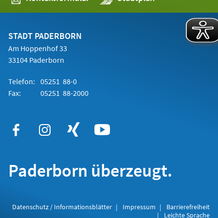
in
einem
neuen
Tab)
STADT PADERBORN
Am Hoppenhof 33
33104 Paderborn
Telefon:
05251 88-0
Fax:
05251 88-2000
Paderborn überzeugt.
Datenschutz / Informationsblätter
Impressum
Barrierefreiheit
Leichte Sprache