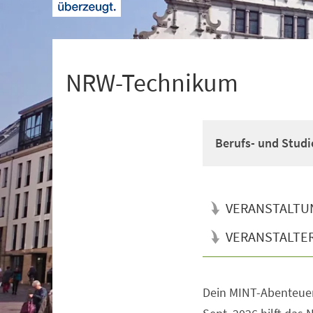
+
1
NRW-Technikum
Berufs- und Studi
VERANSTALTU
VERANSTALTE
Dein MINT-Abenteuer
Veranstaltungsinformationen