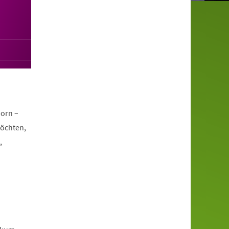
orn –
möchten,
,