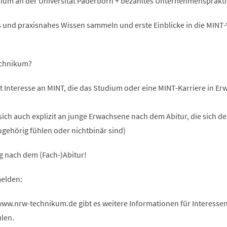
dium an der Universität Paderborn + bezahltes Unternehmensprakt
es und praxisnahes Wissen sammeln und erste Einblicke in die MINT
echnikum?
t Interesse an MINT, die das Studium oder eine MINT-Karriere in E
sich auch explizit an junge Erwachsene nach dem Abitur, die sich d
gehörig fühlen oder nichtbinär sind)
g nach dem (Fach-)Abitur!
elden:
w.nrw-technikum.de gibt es weitere Informationen für Interessen
len.