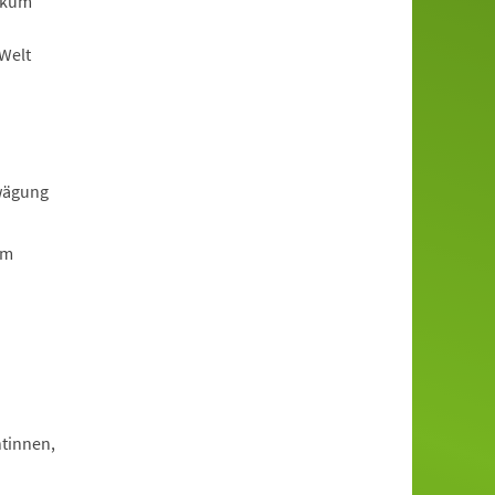
ikum
-Welt
rwägung
em
tinnen,