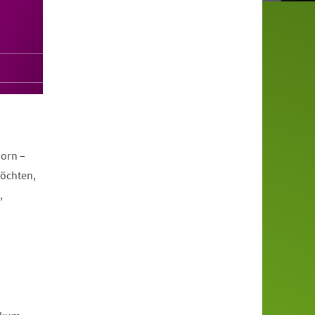
orn –
möchten,
,