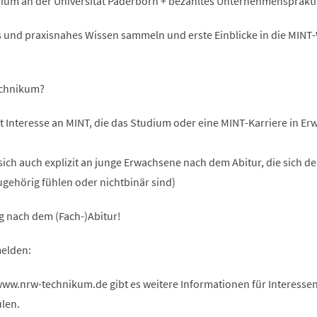
dium an der Universität Paderborn + bezahltes Unternehmensprakt
es und praxisnahes Wissen sammeln und erste Einblicke in die MINT
echnikum?
t Interesse an MINT, die das Studium oder eine MINT-Karriere in E
sich auch explizit an junge Erwachsene nach dem Abitur, die sich d
gehörig fühlen oder nichtbinär sind)
g nach dem (Fach-)Abitur!
elden:
w.nrw-technikum.de gibt es weitere Informationen für Interessen
len.