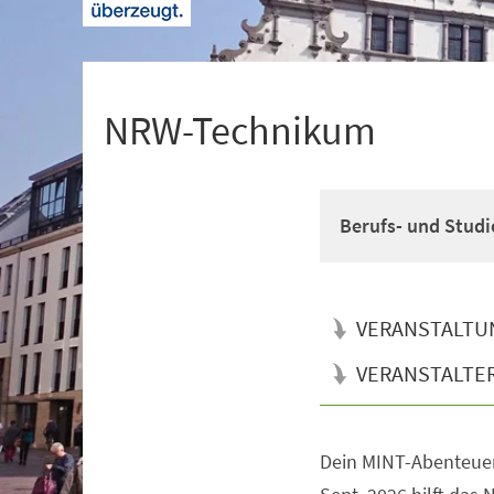
+
1
NRW-Technikum
Berufs- und Studi
VERANSTALTU
VERANSTALTE
Dein MINT-Abenteuer
Veranstaltungsinformationen