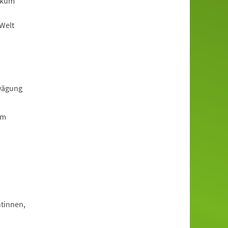
ikum
-Welt
rwägung
em
tinnen,