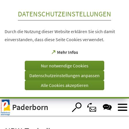
Inhalt anspringen
DATENSCHUTZEINSTELLUNGEN
Durch die Nutzung dieser Website erklären Sie sich damit
einverstanden, dass diese Seite Cookies verwendet.
(Öffnet
Mehr Infos
in
einem
Nur notwendige Cookies
neuen
Tab)
Datenschutzeinstellungen anpassen
Alle Cookies akzeptieren
Visuelle
Paderborn
Assistenzsoftware
öffnen.