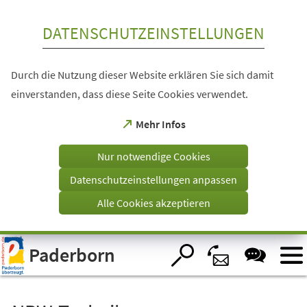
Inhalt anspringen
DATENSCHUTZEINSTELLUNGEN
Durch die Nutzung dieser Website erklären Sie sich damit
einverstanden, dass diese Seite Cookies verwendet.
(Öffnet
Mehr Infos
in
einem
Nur notwendige Cookies
neuen
Tab)
Datenschutzeinstellungen anpassen
Alle Cookies akzeptieren
Visuelle
Paderborn
Assistenzsoftware
öffnen.