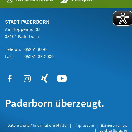
in
einem
neuen
Tab)
STADT PADERBORN
Am Hoppenhof 33
33104 Paderborn
Telefon:
05251 88-0
Fax:
05251 88-2000
Paderborn überzeugt.
Datenschutz / Informationsblätter
Impressum
Barrierefreiheit
Leichte Sprache