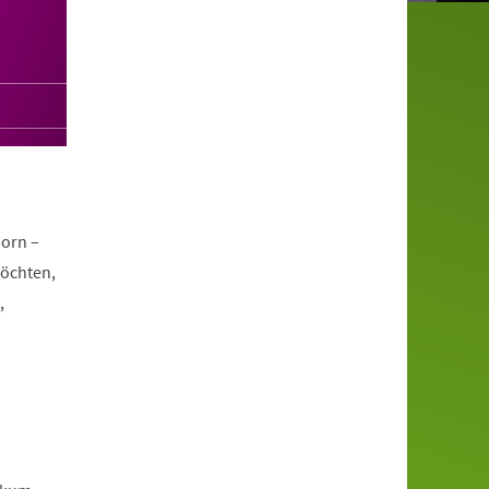
orn –
möchten,
,