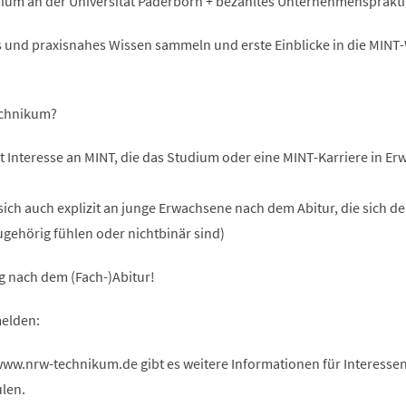
dium an der Universität Paderborn + bezahltes Unternehmensprakt
es und praxisnahes Wissen sammeln und erste Einblicke in die MINT
echnikum?
t Interesse an MINT, die das Studium oder eine MINT-Karriere in E
sich auch explizit an junge Erwachsene nach dem Abitur, die sich d
gehörig fühlen oder nichtbinär sind)
g nach dem (Fach-)Abitur!
elden:
w.nrw-technikum.de gibt es weitere Informationen für Interessen
len.