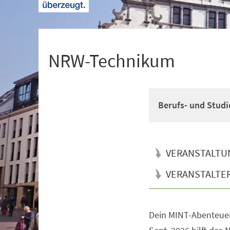
+
1
NRW-Technikum
Berufs- und Studi
VERANSTALTU
VERANSTALTE
Dein MINT-Abenteuer
Veranstaltungsinformationen