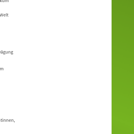
ikum
-Welt
rwägung
em
tinnen,