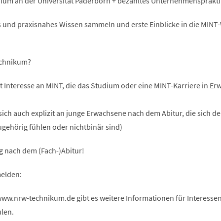
dium an der Universität Paderborn + bezahltes Unternehmensprakt
es und praxisnahes Wissen sammeln und erste Einblicke in die MINT
echnikum?
t Interesse an MINT, die das Studium oder eine MINT-Karriere in E
sich auch explizit an junge Erwachsene nach dem Abitur, die sich d
gehörig fühlen oder nichtbinär sind)
g nach dem (Fach-)Abitur!
elden:
w.nrw-technikum.de gibt es weitere Informationen für Interessen
len.