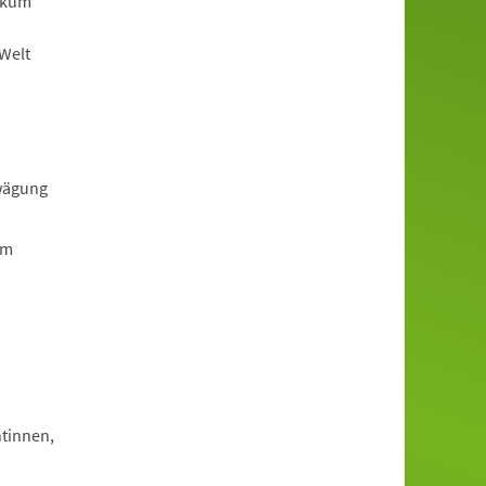
ikum
-Welt
rwägung
em
tinnen,