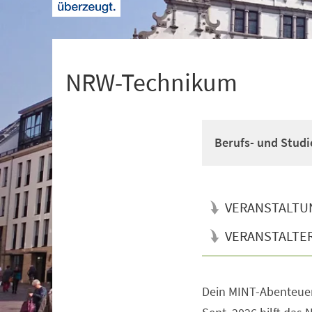
+
1
NRW-Technikum
Berufs- und Studi
VERANSTALTU
VERANSTALTE
Dein MINT-Abenteuer
Veranstaltungsinformationen