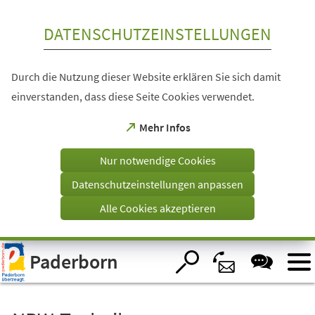
Inhalt anspringen
DATENSCHUTZEINSTELLUNGEN
Durch die Nutzung dieser Website erklären Sie sich damit
einverstanden, dass diese Seite Cookies verwendet.
(Öffnet
Mehr Infos
in
einem
Nur notwendige Cookies
neuen
Tab)
Datenschutzeinstellungen anpassen
Alle Cookies akzeptieren
Visuelle
Paderborn
Assistenzsoftware
öffnen.