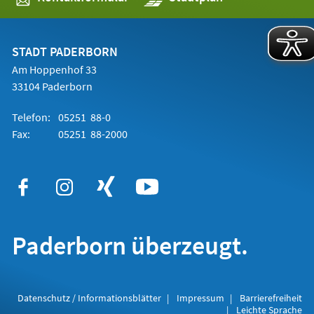
in
einem
neuen
Tab)
STADT PADERBORN
Am Hoppenhof 33
33104 Paderborn
Telefon:
05251 88-0
Fax:
05251 88-2000
Paderborn überzeugt.
Datenschutz / Informationsblätter
Impressum
Barrierefreiheit
Leichte Sprache