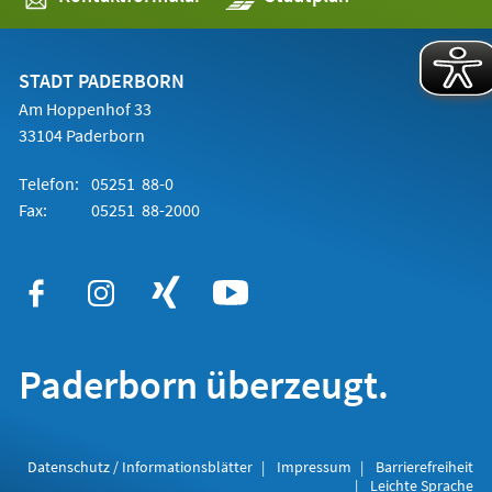
in
einem
neuen
Tab)
STADT PADERBORN
Am Hoppenhof 33
33104 Paderborn
Telefon:
05251 88-0
Fax:
05251 88-2000
Paderborn überzeugt.
Datenschutz / Informationsblätter
Impressum
Barrierefreiheit
Leichte Sprache