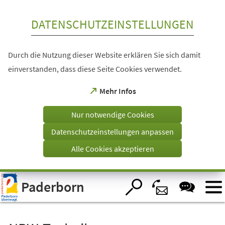
Inhalt anspringen
DATENSCHUTZEINSTELLUNGEN
Durch die Nutzung dieser Website erklären Sie sich damit
einverstanden, dass diese Seite Cookies verwendet.
(Öffnet
Mehr Infos
in
einem
Nur notwendige Cookies
neuen
Tab)
Datenschutzeinstellungen anpassen
Alle Cookies akzeptieren
Visuelle
Paderborn
Assistenzsoftware
öffnen.