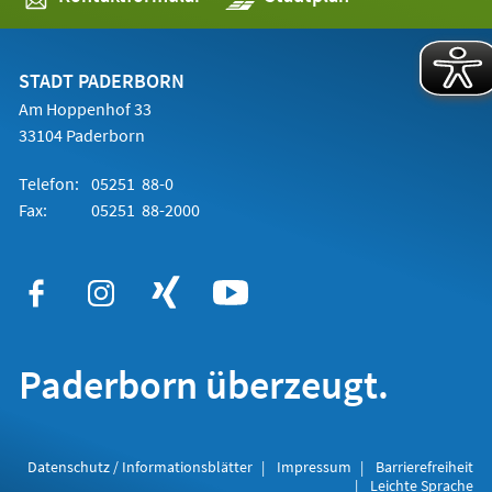
in
einem
neuen
Tab)
STADT PADERBORN
Am Hoppenhof 33
33104 Paderborn
Telefon:
05251 88-0
Fax:
05251 88-2000
Paderborn überzeugt.
Datenschutz / Informationsblätter
Impressum
Barrierefreiheit
Leichte Sprache