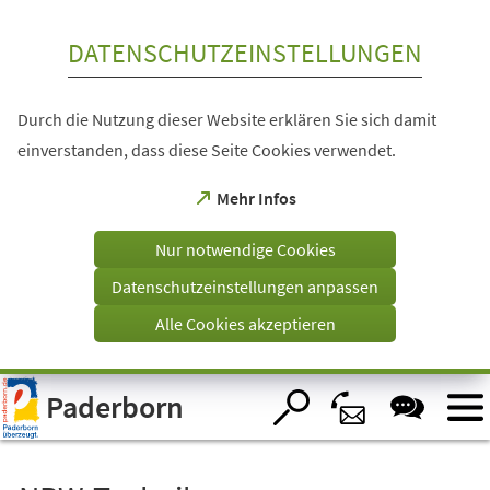
Inhalt anspringen
DATENSCHUTZEINSTELLUNGEN
Durch die Nutzung dieser Website erklären Sie sich damit
einverstanden, dass diese Seite Cookies verwendet.
(Öffnet
Mehr Infos
in
einem
Nur notwendige Cookies
neuen
Tab)
Datenschutzeinstellungen anpassen
Alle Cookies akzeptieren
Visuelle
Paderborn
Assistenzsoftware
öffnen.