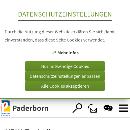
Inhalt anspringen
DATENSCHUTZEINSTELLUNGEN
Durch die Nutzung dieser Website erklären Sie sich damit
einverstanden, dass diese Seite Cookies verwendet.
(Öffnet
Mehr Infos
in
einem
Nur notwendige Cookies
neuen
Tab)
Datenschutzeinstellungen anpassen
Alle Cookies akzeptieren
Visuelle
Paderborn
Assistenzsoftware
öffnen.