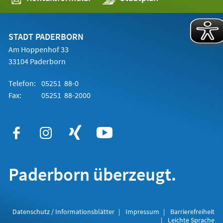
in
einem
neuen
Tab)
STADT PADERBORN
Am Hoppenhof 33
33104 Paderborn
Telefon:
05251 88-0
Fax:
05251 88-2000
Paderborn überzeugt.
Datenschutz / Informationsblätter
Impressum
Barrierefreiheit
Leichte Sprache