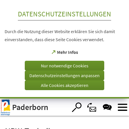
Inhalt anspringen
DATENSCHUTZEINSTELLUNGEN
Durch die Nutzung dieser Website erklären Sie sich damit
einverstanden, dass diese Seite Cookies verwendet.
(Öffnet
Mehr Infos
in
einem
Nur notwendige Cookies
neuen
Tab)
Datenschutzeinstellungen anpassen
Alle Cookies akzeptieren
Visuelle
Paderborn
Assistenzsoftware
öffnen.