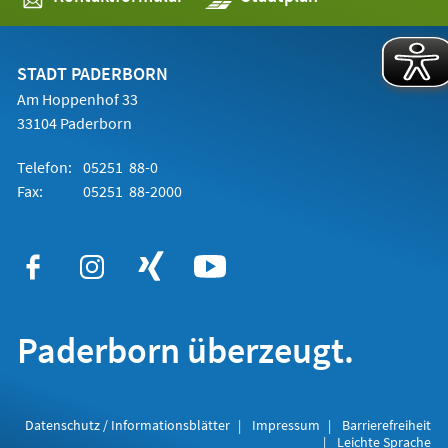
in
einem
neuen
Tab)
STADT PADERBORN
Am Hoppenhof 33
33104 Paderborn
Telefon:
05251 88-0
Fax:
05251 88-2000
Paderborn überzeugt.
Datenschutz / Informationsblätter
Impressum
Barrierefreiheit
Leichte Sprache