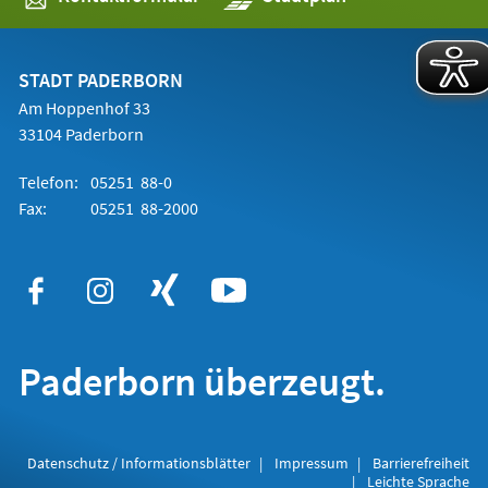
in
einem
neuen
Tab)
STADT PADERBORN
Am Hoppenhof 33
33104 Paderborn
Telefon:
05251 88-0
Fax:
05251 88-2000
Paderborn überzeugt.
Datenschutz / Informationsblätter
Impressum
Barrierefreiheit
Leichte Sprache