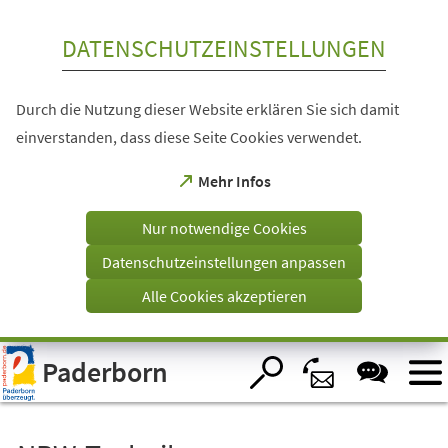
Inhalt anspringen
DATENSCHUTZEINSTELLUNGEN
Durch die Nutzung dieser Website erklären Sie sich damit
einverstanden, dass diese Seite Cookies verwendet.
(Öffnet
Mehr Infos
in
einem
Nur notwendige Cookies
neuen
Tab)
Datenschutzeinstellungen anpassen
Alle Cookies akzeptieren
Visuelle
Paderborn
Assistenzsoftware
öffnen.