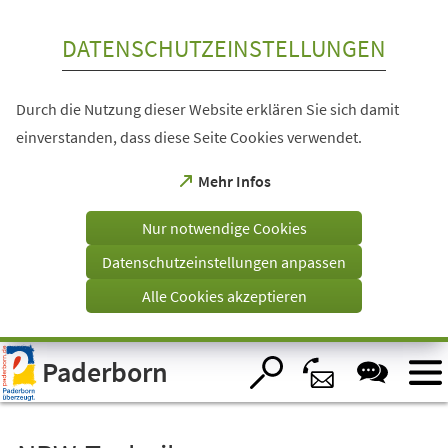
Inhalt anspringen
DATENSCHUTZEINSTELLUNGEN
Durch die Nutzung dieser Website erklären Sie sich damit
einverstanden, dass diese Seite Cookies verwendet.
(Öffnet
Mehr Infos
in
einem
Nur notwendige Cookies
neuen
Tab)
Datenschutzeinstellungen anpassen
Alle Cookies akzeptieren
Visuelle
Paderborn
Assistenzsoftware
öffnen.