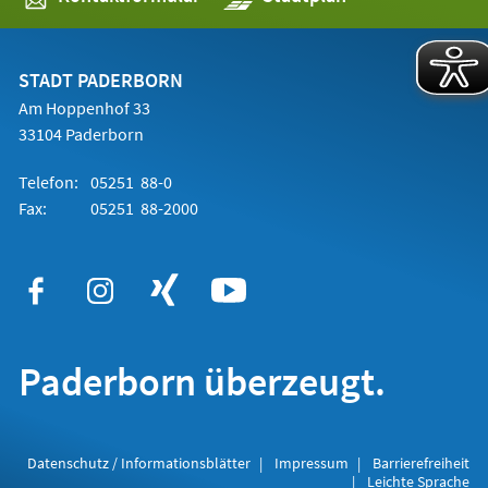
in
einem
neuen
Tab)
STADT PADERBORN
Am Hoppenhof 33
33104 Paderborn
Telefon:
05251 88-0
Fax:
05251 88-2000
Paderborn überzeugt.
Datenschutz / Informationsblätter
Impressum
Barrierefreiheit
Leichte Sprache