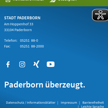
in
einem
neuen
Tab)
STADT PADERBORN
Am Hoppenhof 33
33104 Paderborn
Telefon:
05251 88-0
Fax:
05251 88-2000
Paderborn überzeugt.
Datenschutz / Informationsblätter
Impressum
Barrierefreiheit
Leichte Sprache