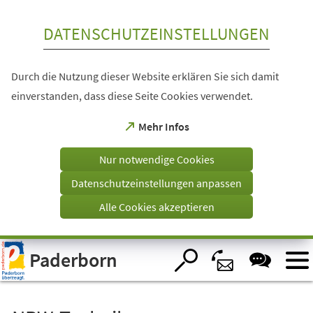
Inhalt anspringen
DATENSCHUTZEINSTELLUNGEN
Durch die Nutzung dieser Website erklären Sie sich damit
einverstanden, dass diese Seite Cookies verwendet.
(Öffnet
Mehr Infos
in
einem
Nur notwendige Cookies
neuen
Tab)
Datenschutzeinstellungen anpassen
Alle Cookies akzeptieren
Visuelle
Paderborn
Assistenzsoftware
öffnen.