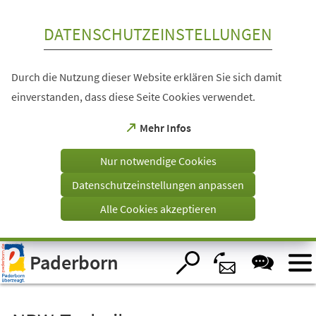
Inhalt anspringen
DATENSCHUTZEINSTELLUNGEN
Durch die Nutzung dieser Website erklären Sie sich damit
einverstanden, dass diese Seite Cookies verwendet.
(Öffnet
Mehr Infos
in
einem
Nur notwendige Cookies
neuen
Tab)
Datenschutzeinstellungen anpassen
Alle Cookies akzeptieren
Visuelle
Paderborn
Assistenzsoftware
öffnen.