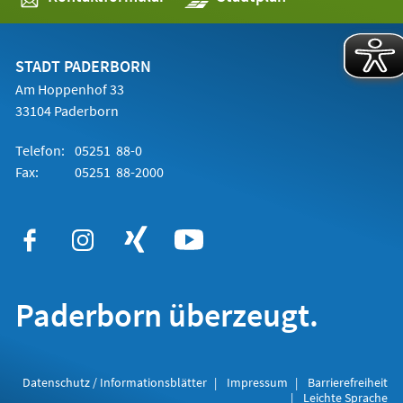
in
einem
neuen
Tab)
STADT PADERBORN
Am Hoppenhof 33
33104 Paderborn
Telefon:
05251 88-0
Fax:
05251 88-2000
Paderborn überzeugt.
Datenschutz / Informationsblätter
Impressum
Barrierefreiheit
Leichte Sprache