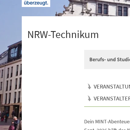
+
1
NRW-Technikum
Berufs- und Studi
VERANSTALTU
VERANSTALTE
Dein MINT-Abenteuer
Veranstaltungsinformationen