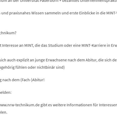
dium an der Universität Paderborn + bezahltes Unternehmensprakt
es und praxisnahes Wissen sammeln und erste Einblicke in die MINT
echnikum?
t Interesse an MINT, die das Studium oder eine MINT-Karriere in E
sich auch explizit an junge Erwachsene nach dem Abitur, die sich d
gehörig fühlen oder nichtbinär sind)
g nach dem (Fach-)Abitur!
elden:
w.nrw-technikum.de gibt es weitere Informationen für Interessen
len.