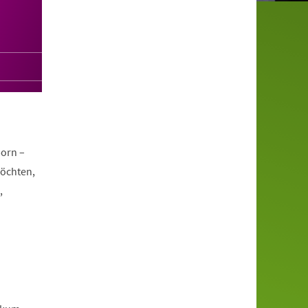
orn –
möchten,
,