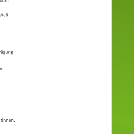
ikum
-Welt
rwägung
em
tinnen,