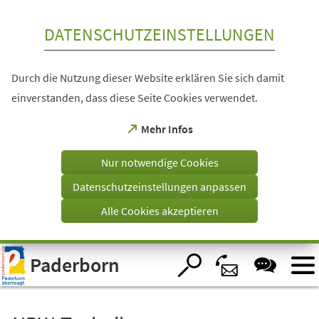
Inhalt anspringen
DATENSCHUTZEINSTELLUNGEN
Durch die Nutzung dieser Website erklären Sie sich damit
einverstanden, dass diese Seite Cookies verwendet.
(Öffnet
Mehr Infos
in
einem
Nur notwendige Cookies
neuen
Tab)
Datenschutzeinstellungen anpassen
Alle Cookies akzeptieren
Visuelle
Paderborn
Assistenzsoftware
öffnen.