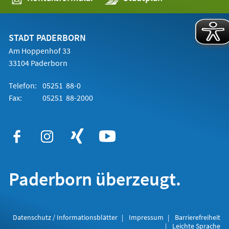
in
einem
neuen
Tab)
STADT PADERBORN
Am Hoppenhof 33
33104 Paderborn
Telefon:
05251 88-0
Fax:
05251 88-2000
Paderborn überzeugt.
Datenschutz / Informationsblätter
Impressum
Barrierefreiheit
Leichte Sprache