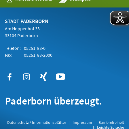
in
einem
neuen
Tab)
STADT PADERBORN
Am Hoppenhof 33
33104 Paderborn
Telefon:
05251 88-0
Fax:
05251 88-2000
Paderborn überzeugt.
Datenschutz / Informationsblätter
Impressum
Barrierefreiheit
Leichte Sprache