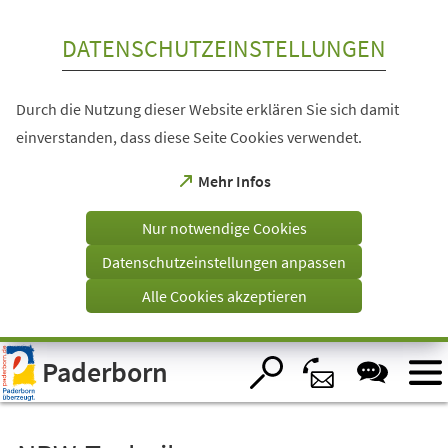
Inhalt anspringen
DATENSCHUTZEINSTELLUNGEN
Durch die Nutzung dieser Website erklären Sie sich damit
einverstanden, dass diese Seite Cookies verwendet.
(Öffnet
Mehr Infos
in
einem
Nur notwendige Cookies
neuen
Tab)
Datenschutzeinstellungen anpassen
Alle Cookies akzeptieren
Visuelle
Paderborn
Assistenzsoftware
öffnen.